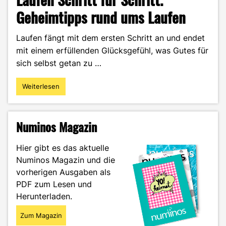
Geheimtipps rund ums Laufen
Laufen fängt mit dem ersten Schritt an und endet
mit einem erfüllenden Glücksgefühl, was Gutes für
sich selbst getan zu …
Weiterlesen
"Laufen
Schritt
für
Schritt.
Numinos Magazin
Geheimtipps
rund
Hier gibt es das aktuelle
ums
Numinos Magazin und die
Laufen"
vorherigen Ausgaben als
PDF zum Lesen und
Herunterladen.
Zum Magazin