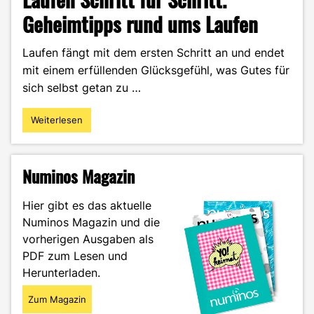
Geheimtipps rund ums Laufen
Laufen fängt mit dem ersten Schritt an und endet
mit einem erfüllenden Glücksgefühl, was Gutes für
sich selbst getan zu …
Weiterlesen
"Laufen
Schritt
für
Schritt.
Numinos Magazin
Geheimtipps
rund
Hier gibt es das aktuelle
ums
Numinos Magazin und die
Laufen"
vorherigen Ausgaben als
PDF zum Lesen und
Herunterladen.
Zum Magazin