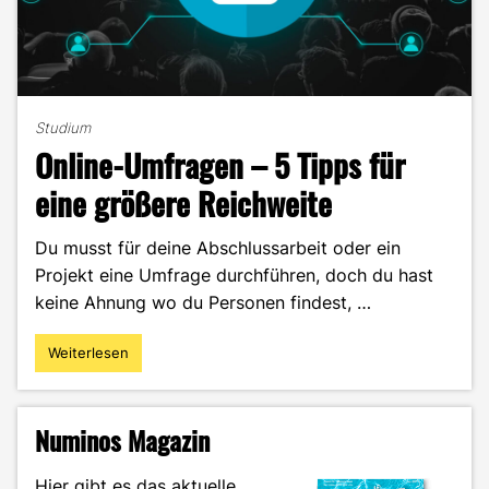
Studium
Online-Umfragen – 5 Tipps für
eine größere Reichweite
Du musst für deine Abschlussarbeit oder ein
Projekt eine Umfrage durchführen, doch du hast
keine Ahnung wo du Personen findest, …
Weiterlesen
"Online-
Umfragen
–
5
Numinos Magazin
Tipps
für
Hier gibt es das aktuelle