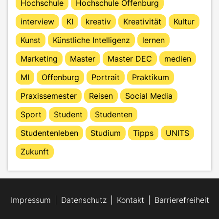
Hochschule
Hochschule Offenburg
interview
KI
kreativ
Kreativität
Kultur
Kunst
Künstliche Intelligenz
lernen
Marketing
Master
Master DEC
medien
MI
Offenburg
Portrait
Praktikum
Praxissemester
Reisen
Social Media
Sport
Student
Studenten
Studentenleben
Studium
Tipps
UNITS
Zukunft
Impressum
Datenschutz
Kontakt
Barrierefreiheit