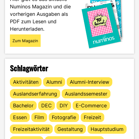
eine
Numinos Magazin und die
größere
vorherigen Ausgaben als
Reichweite"
PDF zum Lesen und
Herunterladen.
Zum Magazin
Schlagwörter
Aktivitäten
Alumni
Alumni-Interview
Auslandserfahrung
Auslandssemester
Bachelor
DEC
DIY
E-Commerce
Essen
Film
Fotografie
Freizeit
Freizeitaktivität
Gestaltung
Hauptstudium