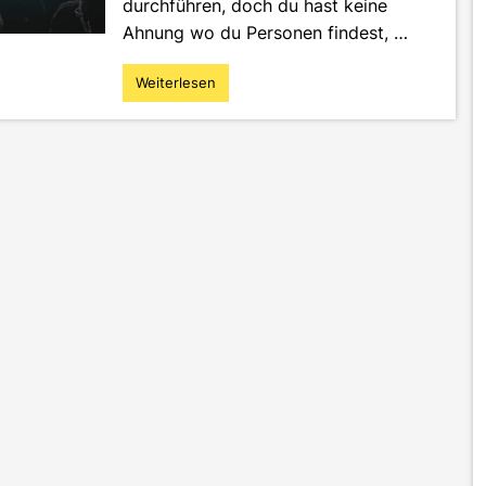
durchführen, doch du hast keine
Ahnung wo du Personen findest, …
Weiterlesen
"Online-
Umfragen
–
5
Tipps
für
eine
größere
Reichweite"