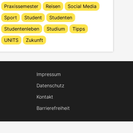
Praxissemester
Reisen
Social Media
Sport
Student
Studenten
Studentenleben
Studium
Tipps
UNITS
Zukunft
Impressum
Datenschutz
Kontakt
Barrierefreiheit