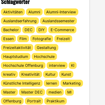
Schlagwörter
Aktivitäten
Alumni
Alumni-Interview
Auslandserfahrung
Auslandssemester
Bachelor
DEC
DIY
E-Commerce
Essen
Film
Fotografie
Freizeit
Freizeitaktivität
Gestaltung
Hauptstudium
Hochschule
Hochschule Offenburg
interview
KI
kreativ
Kreativität
Kultur
Kunst
Künstliche Intelligenz
lernen
Marketing
Master
Master DEC
medien
MI
Offenburg
Portrait
Praktikum