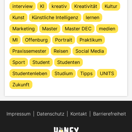
interview
KI
kreativ
Kreativität
Kultur
Kunst
Künstliche Intelligenz
lernen
Marketing
Master
Master DEC
medien
MI
Offenburg
Portrait
Praktikum
Praxissemester
Reisen
Social Media
Sport
Student
Studenten
Studentenleben
Studium
Tipps
UNITS
Zukunft
Impressum
Datenschutz
Kontakt
Barrierefreiheit