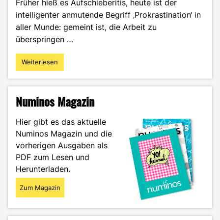
Früher hieß es Aufschieberitis, heute ist der
intelligenter anmutende Begriff ‚Prokrastination‘ in
aller Munde: gemeint ist, die Arbeit zu
überspringen …
Weiterlesen
"Zwischen
Prokrastination
und
Produktivität"
Numinos Magazin
Hier gibt es das aktuelle
Numinos Magazin und die
vorherigen Ausgaben als
PDF zum Lesen und
Herunterladen.
Zum Magazin