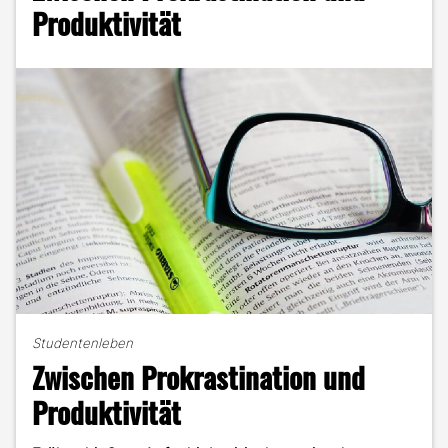
eine
Produktivität
größere
Reichweite"
Studentenleben
Zwischen Prokrastination und
Produktivität