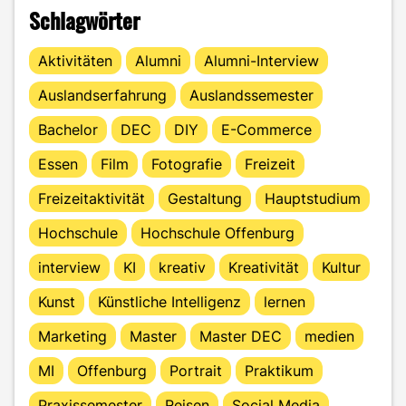
Schlagwörter
Aktivitäten
Alumni
Alumni-Interview
Auslandserfahrung
Auslandssemester
Bachelor
DEC
DIY
E-Commerce
Essen
Film
Fotografie
Freizeit
Freizeitaktivität
Gestaltung
Hauptstudium
Hochschule
Hochschule Offenburg
interview
KI
kreativ
Kreativität
Kultur
Kunst
Künstliche Intelligenz
lernen
Marketing
Master
Master DEC
medien
MI
Offenburg
Portrait
Praktikum
Praxissemester
Reisen
Social Media