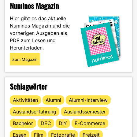
Numinos Magazin
Hier gibt es das aktuelle
Numinos Magazin und die
vorherigen Ausgaben als
PDF zum Lesen und
Herunterladen.
Zum Magazin
Schlagwörter
Aktivitäten
Alumni
Alumni-Interview
Auslandserfahrung
Auslandssemester
Bachelor
DEC
DIY
E-Commerce
Essen
Film
Fotografie
Freizeit