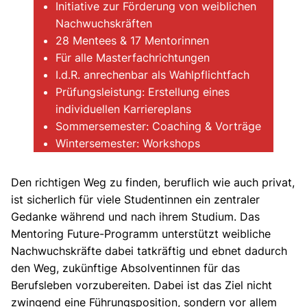
Initiative zur Förderung von weiblichen
Nachwuchskräften
28 Mentees & 17 Mentorinnen
Für alle Masterfachrichtungen
I.d.R. anrechenbar als Wahlpflichtfach
Prüfungsleistung: Erstellung eines
individuellen Karriereplans
Sommersemester: Coaching & Vorträge
Wintersemester: Workshops
Den richtigen Weg zu finden, beruflich wie auch privat,
ist sicherlich für viele Studentinnen ein zentraler
Gedanke während und nach ihrem Studium. Das
Mentoring Future-Programm unterstützt weibliche
Nachwuchskräfte dabei tatkräftig und ebnet dadurch
den Weg, zukünftige Absolventinnen für das
Berufsleben vorzubereiten. Dabei ist das Ziel nicht
zwingend eine Führungsposition, sondern vor allem