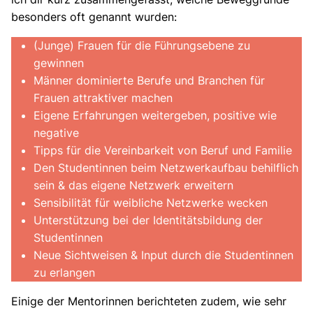
besonders oft genannt wurden:
(Junge) Frauen für die Führungsebene zu
gewinnen
Männer dominierte Berufe und Branchen für
Frauen attraktiver machen
Eigene Erfahrungen weitergeben, positive wie
negative
Tipps für die Vereinbarkeit von Beruf und Familie
Den Studentinnen beim Netzwerkaufbau behilflich
sein & das eigene Netzwerk erweitern
Sensibilität für weibliche Netzwerke wecken
Unterstützung bei der Identitätsbildung der
Studentinnen
Neue Sichtweisen & Input durch die Studentinnen
zu erlangen
Einige der Mentorinnen berichteten zudem, wie sehr