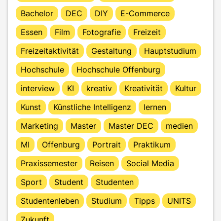
Bachelor
DEC
DIY
E-Commerce
Essen
Film
Fotografie
Freizeit
Freizeitaktivität
Gestaltung
Hauptstudium
Hochschule
Hochschule Offenburg
interview
KI
kreativ
Kreativität
Kultur
Kunst
Künstliche Intelligenz
lernen
Marketing
Master
Master DEC
medien
MI
Offenburg
Portrait
Praktikum
Praxissemester
Reisen
Social Media
Sport
Student
Studenten
Studentenleben
Studium
Tipps
UNITS
Zukunft