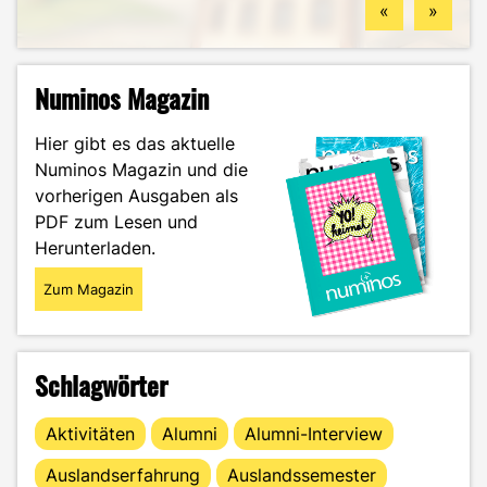
«
»
Numinos Magazin
Hier gibt es das aktuelle
Numinos Magazin und die
vorherigen Ausgaben als
PDF zum Lesen und
Herunterladen.
Zum Magazin
Schlagwörter
Aktivitäten
Alumni
Alumni-Interview
Auslandserfahrung
Auslandssemester