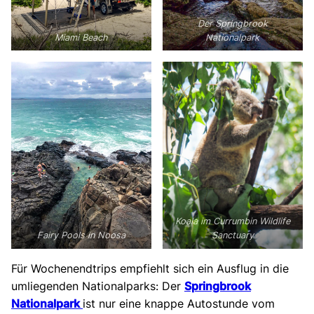
Der Springbrook
Miami Beach
Nationalpark
Koala im Currumbin Wildlife
Fairy Pools in Noosa
Sanctuary
Für Wochenendtrips empfiehlt sich ein Ausflug in die
umliegenden Nationalparks: Der
Springbrook
Nationalpark
ist nur eine knappe Autostunde vom