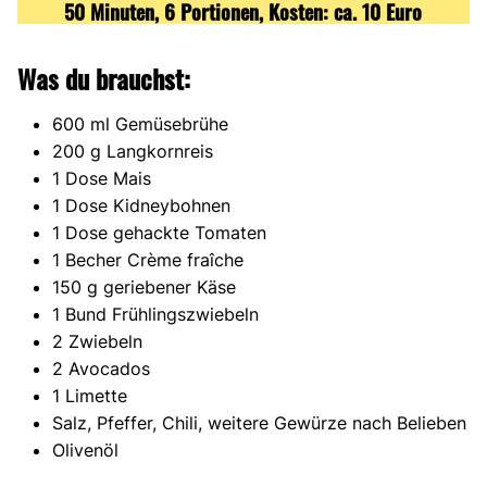
50 Minuten, 6 Portionen, Kosten: ca. 10 Euro
Was du brauchst:
600 ml Gemüsebrühe
200 g Langkornreis
1 Dose Mais
1 Dose Kidneybohnen
1 Dose gehackte Tomaten
1 Becher Crème fraîche
150 g geriebener Käse
1 Bund Frühlingszwiebeln
2 Zwiebeln
2 Avocados
1 Limette
Salz, Pfeffer, Chili, weitere Gewürze nach Belieben
Olivenöl