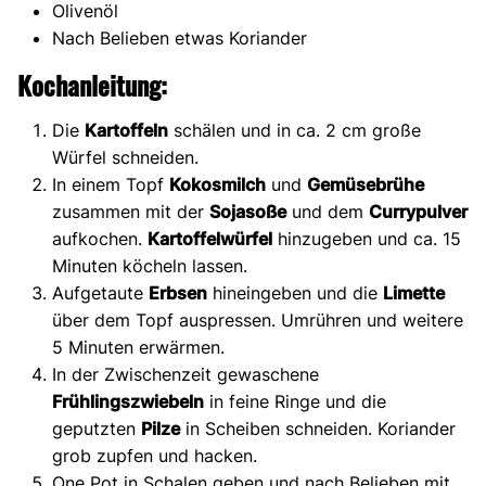
Olivenöl
Nach Belieben etwas Koriander
Kochanleitung:
Die
Kartoffeln
schälen und in ca. 2 cm große
Würfel schneiden.
In einem Topf
Kokosmilch
und
Gemüsebrühe
zusammen mit der
Sojasoße
und dem
Currypulver
aufkochen.
Kartoffelwürfel
hinzugeben und ca. 15
Minuten köcheln lassen.
Aufgetaute
Erbsen
hineingeben und die
Limette
über dem Topf auspressen. Umrühren und weitere
5 Minuten erwärmen.
In der Zwischenzeit gewaschene
Frühlingszwiebeln
in feine Ringe und die
geputzten
Pilze
in Scheiben schneiden. Koriander
grob zupfen und hacken.
One Pot in Schalen geben und nach Belieben mit