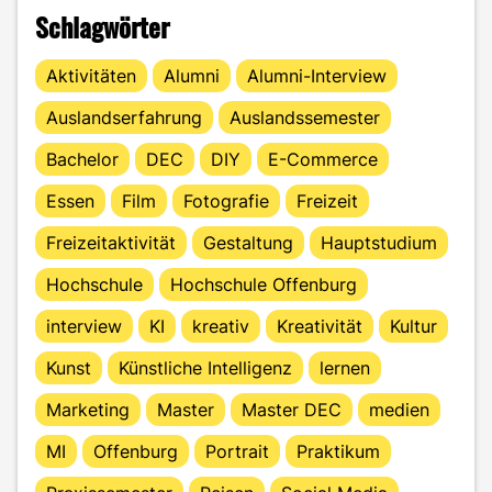
Schlagwörter
Aktivitäten
Alumni
Alumni-Interview
Auslandserfahrung
Auslandssemester
Bachelor
DEC
DIY
E-Commerce
Essen
Film
Fotografie
Freizeit
Freizeitaktivität
Gestaltung
Hauptstudium
Hochschule
Hochschule Offenburg
interview
KI
kreativ
Kreativität
Kultur
Kunst
Künstliche Intelligenz
lernen
Marketing
Master
Master DEC
medien
MI
Offenburg
Portrait
Praktikum