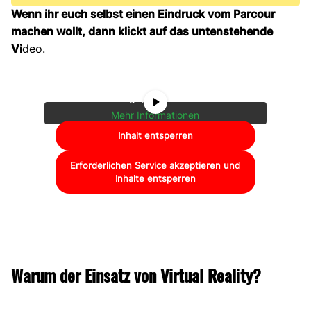
Wenn ihr euch selbst einen Eindruck vom Parcour
machen wollt, dann klickt auf das untenstehende
Sie sehen gerade einen Platzhalterinhalt
Vi
deo.
von
YouTube
. Um auf den eigentlichen
Inhalt zuzugreifen, klicken Sie auf die
Schaltfläche unten. Bitte beachten Sie,
dass dabei Daten an Drittanbieter
weitergegeben werden.
Mehr Informationen
Inhalt entsperren
Erforderlichen Service akzeptieren und
Inhalte entsperren
Warum der Einsatz von Virtual Reality?