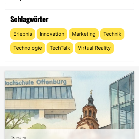
Schlagwörter
Erlebnis
Innovation
Marketing
Technik
Technologie
TechTalk
Virtual Reality
Studium
The Science of Comfort: Was
Studium
B2B-Marketing für das Handwerk
Studium