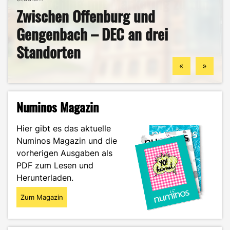
Rewatching mit Marketing zu tun
Zwischen Offenburg und
– und warum du hier deine
hat
Studium
Studentenleben
Gengenbach – DEC an drei
berufliche Zukunft finden
Mein ehrlicher DEC-Survival-
Ästhetik, Sport und
Standorten
könntest
Guide durch das Wintersemester
Zukunftspläne: Aylin im Portrait
«
»
Numinos Magazin
Hier gibt es das aktuelle
Numinos Magazin und die
vorherigen Ausgaben als
PDF zum Lesen und
Herunterladen.
Zum Magazin