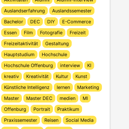
Auslandserfahrung
Auslandssemester
Bachelor
DEC
DIY
E-Commerce
Essen
Film
Fotografie
Freizeit
Freizeitaktivität
Gestaltung
Hauptstudium
Hochschule
Hochschule Offenburg
interview
KI
kreativ
Kreativität
Kultur
Kunst
Künstliche Intelligenz
lernen
Marketing
Master
Master DEC
medien
MI
Offenburg
Portrait
Praktikum
Praxissemester
Reisen
Social Media