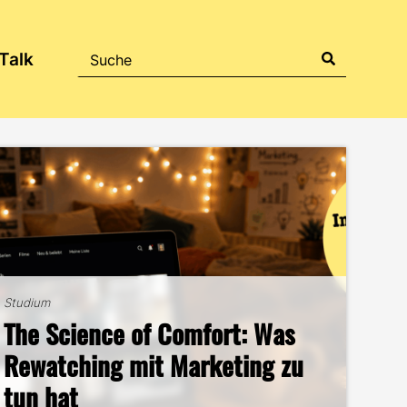
Talk
Studium
The Science of Comfort: Was
Studium
B2B-Marketing für das
Rewatching mit Marketing zu
Studium
Studium
Zwischen Offenburg und
Handwerk – und warum du hier
Mein ehrlicher DEC-Survival-
tun hat
Studentenleben