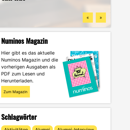
Gengenbach – DEC an drei
deine berufliche Zukunft finden
Guide durch das
Ästhetik, Sport und
Standorten
könntest
Wintersemester
Zukunftspläne: Aylin im Portrait
«
»
Numinos Magazin
Hier gibt es das aktuelle
Numinos Magazin und die
vorherigen Ausgaben als
PDF zum Lesen und
Herunterladen.
Zum Magazin
Schlagwörter
Aktivitäten
Alumni
Alumni-Interview