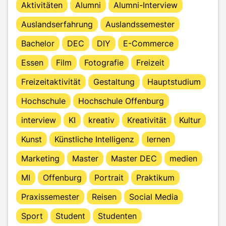
Aktivitäten
Alumni
Alumni-Interview
Auslandserfahrung
Auslandssemester
Bachelor
DEC
DIY
E-Commerce
Essen
Film
Fotografie
Freizeit
Freizeitaktivität
Gestaltung
Hauptstudium
Hochschule
Hochschule Offenburg
interview
KI
kreativ
Kreativität
Kultur
Kunst
Künstliche Intelligenz
lernen
Marketing
Master
Master DEC
medien
MI
Offenburg
Portrait
Praktikum
Praxissemester
Reisen
Social Media
Sport
Student
Studenten