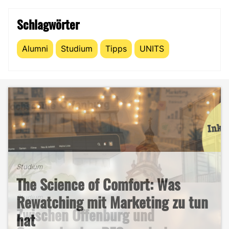
Schlagwörter
Alumni
Studium
Tipps
UNITS
Studium
The Science of Comfort: Was
Studium
B2B-Marketing für das Handwerk
Rewatching mit Marketing zu tun
Studium
Zwischen Offenburg und
– und warum du hier deine
hat
Studium
Studentenleben