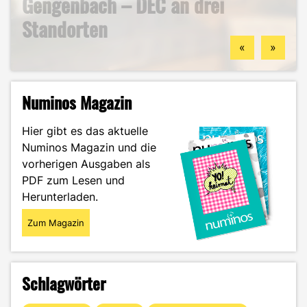
Gengenbach – DEC an drei
berufliche Zukunft finden
Mein ehrlicher DEC-Survival-
Ästhetik, Sport und
Standorten
könntest
Guide durch das Wintersemester
Zukunftspläne: Aylin im Portrait
«
»
Numinos Magazin
Hier gibt es das aktuelle
Numinos Magazin und die
vorherigen Ausgaben als
PDF zum Lesen und
Herunterladen.
Zum Magazin
Schlagwörter