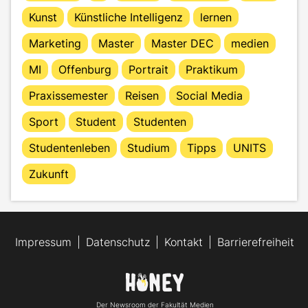
Kunst
Künstliche Intelligenz
lernen
Marketing
Master
Master DEC
medien
MI
Offenburg
Portrait
Praktikum
Praxissemester
Reisen
Social Media
Sport
Student
Studenten
Studentenleben
Studium
Tipps
UNITS
Zukunft
Impressum
Datenschutz
Kontakt
Barrierefreiheit
Der Newsroom der Fakultät Medien