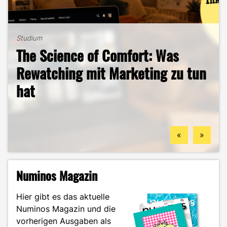
Studium
The Science of Comfort: Was
Studium
B2B-Marketing für das Handwerk
Rewatching mit Marketing zu tun
Studium
Zwischen Offenburg und
– und warum du hier deine
hat
Studium
Studentenleben
Gengenbach – DEC an drei
berufliche Zukunft finden
Mein ehrlicher DEC-Survival-
Ästhetik, Sport und
Standorten
könntest
Guide durch das Wintersemester
Zukunftspläne: Aylin im Portrait
«
»
Numinos Magazin
Hier gibt es das aktuelle
Numinos Magazin und die
vorherigen Ausgaben als