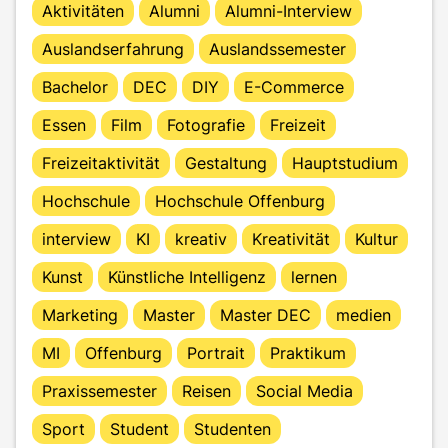
Aktivitäten
Alumni
Alumni-Interview
Auslandserfahrung
Auslandssemester
Bachelor
DEC
DIY
E-Commerce
Essen
Film
Fotografie
Freizeit
Freizeitaktivität
Gestaltung
Hauptstudium
Hochschule
Hochschule Offenburg
interview
KI
kreativ
Kreativität
Kultur
Kunst
Künstliche Intelligenz
lernen
Marketing
Master
Master DEC
medien
MI
Offenburg
Portrait
Praktikum
Praxissemester
Reisen
Social Media
Sport
Student
Studenten