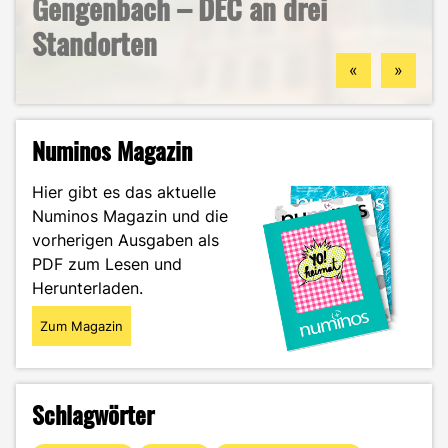
Gengenbach – DEC an drei
berufliche Zukunft finden
Mein ehrlicher DEC-Survival-
Ästhetik, Sport und
Standorten
könntest
Guide durch das Wintersemester
Zukunftspläne: Aylin im Portrait
«
»
Numinos Magazin
Hier gibt es das aktuelle
Numinos Magazin und die
vorherigen Ausgaben als
PDF zum Lesen und
Herunterladen.
Zum Magazin
Schlagwörter