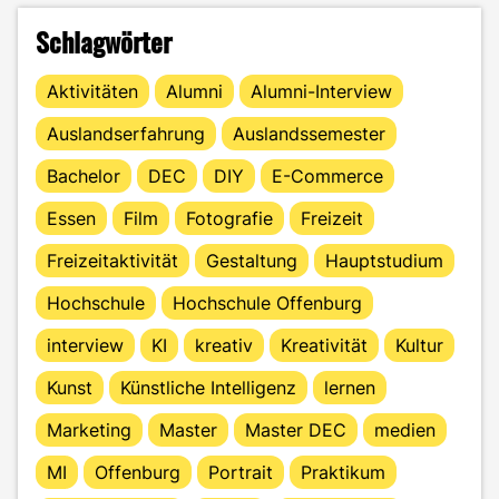
Schlagwörter
Aktivitäten
Alumni
Alumni-Interview
Auslandserfahrung
Auslandssemester
Bachelor
DEC
DIY
E-Commerce
Essen
Film
Fotografie
Freizeit
Freizeitaktivität
Gestaltung
Hauptstudium
Hochschule
Hochschule Offenburg
interview
KI
kreativ
Kreativität
Kultur
Kunst
Künstliche Intelligenz
lernen
Marketing
Master
Master DEC
medien
MI
Offenburg
Portrait
Praktikum