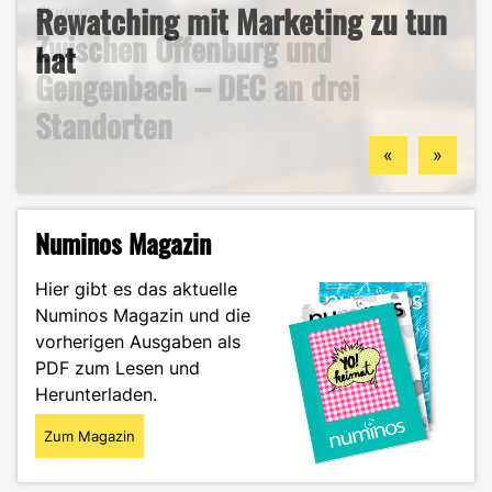
B2B-Marketing für das Handwerk
Rewatching mit Marketing zu tun
Studium
Zwischen Offenburg und
– und warum du hier deine
hat
Studium
Studentenleben
Gengenbach – DEC an drei
berufliche Zukunft finden
Mein ehrlicher DEC-Survival-
Ästhetik, Sport und
Standorten
könntest
Guide durch das Wintersemester
Zukunftspläne: Aylin im Portrait
«
»
Numinos Magazin
Hier gibt es das aktuelle
Numinos Magazin und die
vorherigen Ausgaben als
PDF zum Lesen und
Herunterladen.
Zum Magazin