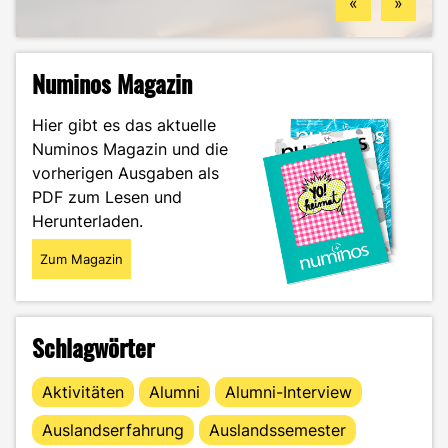
«
»
Numinos Magazin
Hier gibt es das aktuelle
Numinos Magazin und die
vorherigen Ausgaben als
PDF zum Lesen und
Herunterladen.
Zum Magazin
Schlagwörter
Aktivitäten
Alumni
Alumni-Interview
Auslandserfahrung
Auslandssemester