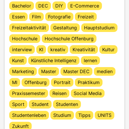
Bachelor
DEC
DIY
E-Commerce
Essen
Film
Fotografie
Freizeit
Freizeitaktivität
Gestaltung
Hauptstudium
Hochschule
Hochschule Offenburg
interview
KI
kreativ
Kreativität
Kultur
Kunst
Künstliche Intelligenz
lernen
Marketing
Master
Master DEC
medien
MI
Offenburg
Portrait
Praktikum
Praxissemester
Reisen
Social Media
Sport
Student
Studenten
Studentenleben
Studium
Tipps
UNITS
Zukunft