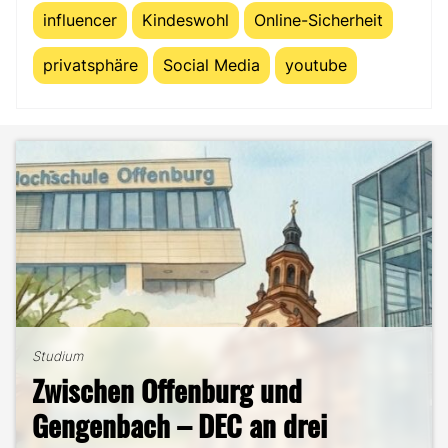
influencer
Kindeswohl
Online-Sicherheit
privatsphäre
Social Media
youtube
Studium
The Science of Comfort: Was
Studium
B2B-Marketing für das Handwerk
Rewatching mit Marketing zu tun
Studium
Zwischen Offenburg und
– und warum du hier deine
hat
Studium
Studentenleben
Gengenbach – DEC an drei
berufliche Zukunft finden
Mein ehrlicher DEC-Survival-
Ästhetik, Sport und