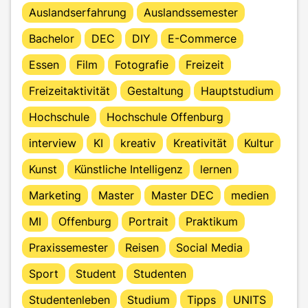
Auslandserfahrung
Auslandssemester
Bachelor
DEC
DIY
E-Commerce
Essen
Film
Fotografie
Freizeit
Freizeitaktivität
Gestaltung
Hauptstudium
Hochschule
Hochschule Offenburg
interview
KI
kreativ
Kreativität
Kultur
Kunst
Künstliche Intelligenz
lernen
Marketing
Master
Master DEC
medien
MI
Offenburg
Portrait
Praktikum
Praxissemester
Reisen
Social Media
Sport
Student
Studenten
Studentenleben
Studium
Tipps
UNITS