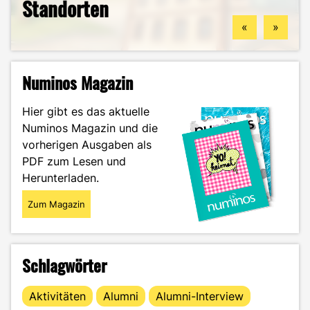
Standorten
könntest
Guide durch das Wintersemester
Zukunftspläne: Aylin im Portrait
«
»
Numinos Magazin
Hier gibt es das aktuelle
Numinos Magazin und die
vorherigen Ausgaben als
PDF zum Lesen und
Herunterladen.
Zum Magazin
Schlagwörter
Aktivitäten
Alumni
Alumni-Interview