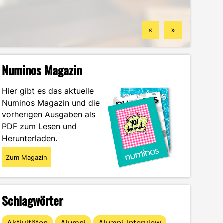
Standorten
finden könntest
Wintersemester
Portrait
«
»
Numinos Magazin
Hier gibt es das aktuelle
Numinos Magazin und die
vorherigen Ausgaben als
PDF zum Lesen und
Herunterladen.
Zum Magazin
Schlagwörter
Aktivitäten
Alumni
Alumni-Interview