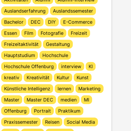
Auslandserfahrung
Auslandssemester
Bachelor
DEC
DIY
E-Commerce
Essen
Film
Fotografie
Freizeit
Freizeitaktivität
Gestaltung
Hauptstudium
Hochschule
Hochschule Offenburg
interview
KI
kreativ
Kreativität
Kultur
Kunst
Künstliche Intelligenz
lernen
Marketing
Master
Master DEC
medien
MI
Offenburg
Portrait
Praktikum
Praxissemester
Reisen
Social Media