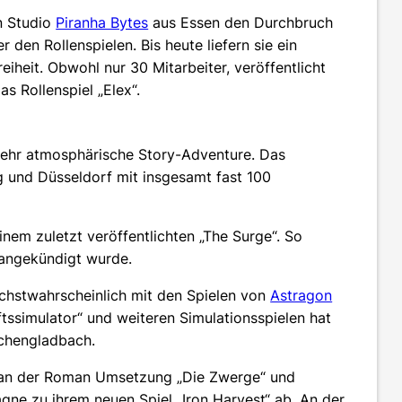
en Studio
Piranha Bytes
aus Essen den Durchbruch
r den Rollenspielen. Bis heute liefern sie ein
eiheit. Obwohl nur 30 Mitarbeiter, veröffentlicht
as Rollenspiel „Elex“.
 sehr atmosphärische Story-Adventure. Das
 und Düsseldorf mit insgesamt fast 100
inem zuletzt veröffentlichten „The Surge“. So
 angekündigt wurde.
öchstwahrscheinlich mit den Spielen von
Astragon
tssimulator“ und weiteren Simulationsspielen hat
nchengladbach.
 an der Roman Umsetzung „Die Zwerge“ und
gne zu ihrem neuen Spiel „Iron Harvest“ ab. An der