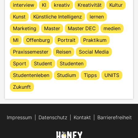
interview
KI
kreativ
Kreativität
Kultur
Kunst
Künstliche Intelligenz
lernen
Marketing
Master
Master DEC
medien
MI
Offenburg
Portrait
Praktikum
Praxissemester
Reisen
Social Media
Sport
Student
Studenten
Studentenleben
Studium
Tipps
UNITS
Zukunft
Impressum
Datenschutz
Kontakt
Barrierefreiheit