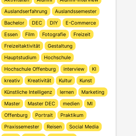
Auslandserfahrung
Auslandssemester
Bachelor
DEC
DIY
E-Commerce
Essen
Film
Fotografie
Freizeit
Freizeitaktivität
Gestaltung
Hauptstudium
Hochschule
Hochschule Offenburg
interview
KI
kreativ
Kreativität
Kultur
Kunst
Künstliche Intelligenz
lernen
Marketing
Master
Master DEC
medien
MI
Offenburg
Portrait
Praktikum
Praxissemester
Reisen
Social Media