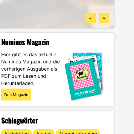
Standorten
finden könntest
Wintersemester
Portrait
«
»
Numinos Magazin
Hier gibt es das aktuelle
Numinos Magazin und die
vorherigen Ausgaben als
PDF zum Lesen und
Herunterladen.
Zum Magazin
Schlagwörter
Aktivitäten
Alumni
Alumni-Interview