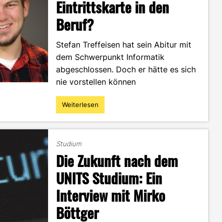
Eintrittskarte in den
Kienzle
Beruf?
im
Portrait"
Stefan Treffeisen hat sein Abitur mit
dem Schwerpunkt Informatik
abgeschlossen. Doch er hätte es sich
nie vorstellen können
Weiterlesen
"MI
Studium
–
Eintrittskarte
Studium
in
Die Zukunft nach dem
den
Beruf?"
UNITS Studium: Ein
Interview mit Mirko
Böttger