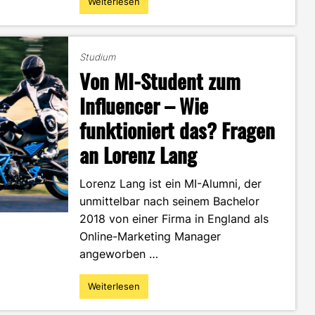
Weiterlesen
"Fernsehen,
Moderation
und
Motorsport
Studium
–
Von MI-Student zum
Interview
eines
Influencer – Wie
ehemaligen
funktioniert das? Fragen
MI-
Studenten"
an Lorenz Lang
Lorenz Lang ist ein MI-Alumni, der
unmittelbar nach seinem Bachelor
2018 von einer Firma in England als
Online-Marketing Manager
angeworben …
Weiterlesen
"Von
MI-