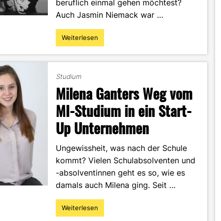
beruflich einmal gehen möchtest?
Auch Jasmin Niemack war …
Weiterlesen
"MI
als
Wegbereiter
zum
Studium
Traumjob
Milena Ganters Weg vom
–
Jasmin
MI-Studium in ein Start-
Niemack
Up Unternehmen
im
Portrait"
Ungewissheit, was nach der Schule
kommt? Vielen Schulabsolventen und
-absolventinnen geht es so, wie es
damals auch Milena ging. Seit …
Weiterlesen
"Milena
Ganters