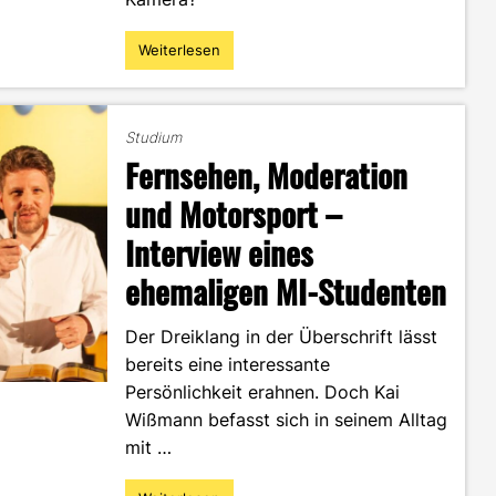
Weiterlesen
"Alexander
Weigand
–
Medienschaffender
Studium
mit
Fernsehen, Moderation
Herzblut"
und Motorsport –
Interview eines
ehemaligen MI-Studenten
Der Dreiklang in der Überschrift lässt
bereits eine interessante
Persönlichkeit erahnen. Doch Kai
Wißmann befasst sich in seinem Alltag
mit …