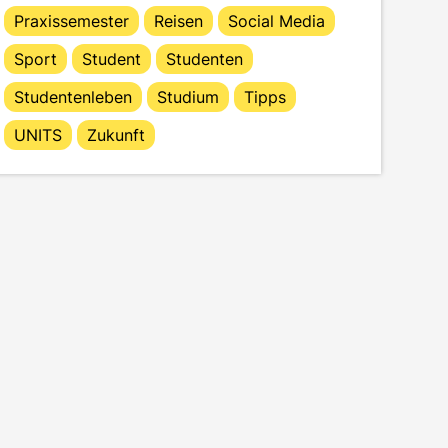
Praxissemester
Reisen
Social Media
Sport
Student
Studenten
Studentenleben
Studium
Tipps
UNITS
Zukunft