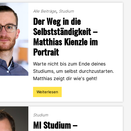
Student
zum
,
Alle Beiträge
Studium
Influencer
Der Weg in die
–
Wie
Selbstständigkeit –
funktioniert
Matthias Kienzle im
das?
Fragen
Portrait
an
Lorenz
Lang"
Warte nicht bis zum Ende deines
Studiums, um selbst durchzustarten.
Matthias zeigt dir wie's geht!
Weiterlesen
"Der
Weg
in
die
Studium
Selbstständigkeit
MI Studium –
–
Matthias