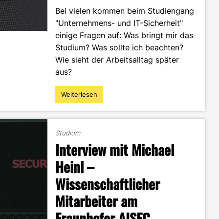
Bei vielen kommen beim Studiengang
"Unternehmens- und IT-Sicherheit"
einige Fragen auf: Was bringt mir das
Studium? Was sollte ich beachten?
Wie sieht der Arbeitsalltag später
aus?
Weiterlesen
"Die
Zukunft
nach
dem
Studium
UNITS
Interview mit Michael
Studium:
Ein
Heinl –
Interview
Wissenschaftlicher
mit
Mirko
Mitarbeiter am
Böttger"
Fraunhofer AISEC