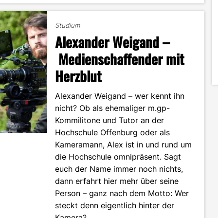
Weg
vom
Studium
MI-
Alexander Weigand –
Studium
in
Medienschaffender mit
ein
Herzblut
Start-
Up
Unternehmen"
Alexander Weigand – wer kennt ihn
nicht? Ob als ehemaliger m.gp-
Kommilitone und Tutor an der
Hochschule Offenburg oder als
Kameramann, Alex ist in und rund um
die Hochschule omnipräsent. Sagt
euch der Name immer noch nichts,
dann erfahrt hier mehr über seine
Person – ganz nach dem Motto: Wer
steckt denn eigentlich hinter der
Kamera?