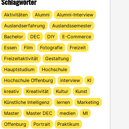
Schlagwörter
Aktivitäten
Alumni
Alumni-Interview
Auslandserfahrung
Auslandssemester
Bachelor
DEC
DIY
E-Commerce
Essen
Film
Fotografie
Freizeit
Freizeitaktivität
Gestaltung
Hauptstudium
Hochschule
Hochschule Offenburg
interview
KI
kreativ
Kreativität
Kultur
Kunst
Künstliche Intelligenz
lernen
Marketing
Master
Master DEC
medien
MI
Offenburg
Portrait
Praktikum