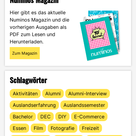
Hier gibt es das aktuelle
Numinos Magazin und die
vorherigen Ausgaben als
PDF zum Lesen und
Herunterladen.
Zum Magazin
Schlagwörter
Aktivitäten
Alumni
Alumni-Interview
Auslandserfahrung
Auslandssemester
Bachelor
DEC
DIY
E-Commerce
Essen
Film
Fotografie
Freizeit