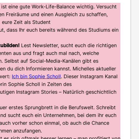
st eine gute Work-Life-Balance wichtig. Versucht
en Freiräume und einen Ausgleich zu schaffen,
eure Zeit als Student
t, dass Ihr euch bereits während des Studiums ein
zubilden!
Lest Newsletter, sucht euch die richtigen
enten aus und fragt auch mal nach, welche
 Selbst auf Social-Media-Kanälen gibt es
en du dich Informieren kannst. Michelles aktueller
wert:
Ich bin Sophie Scholl
. Dieser Instagram Kanal
in Sophie Scholl in Zeiten des
utigen Instagram Stories – Natürlich geschichtlich
euer erstes Sprungbrett in die Berufswelt. Schreibt
nd sucht euch ein Unternehmen, bei dem ihr euch
t auch vorher schon einmal, ob auch die Chance
ehmen anzufangen.
st es sich oftmals besser lernen – man profitiert von