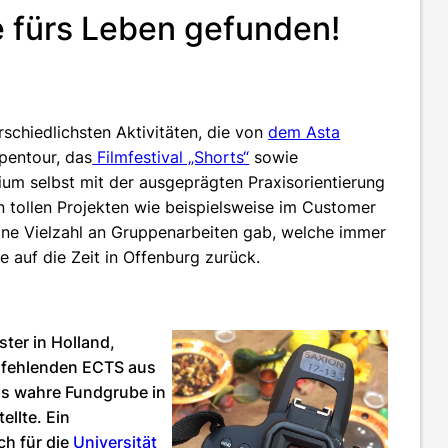
e fürs Leben gefunden!
rschiedlichsten Aktivitäten, die von
dem Asta
ipentour, das
Filmfestival „Shorts“
sowie
um selbst mit der ausgeprägten Praxisorientierung
len tollen Projekten wie beispielsweise im Customer
ine Vielzahl an Gruppenarbeiten gab, welche immer
e auf die Zeit in Offenburg zurück.
ter in Holland,
ie fehlenden ECTS aus
ls wahre Fundgrube in
llte. Ein
ch für die
Universität