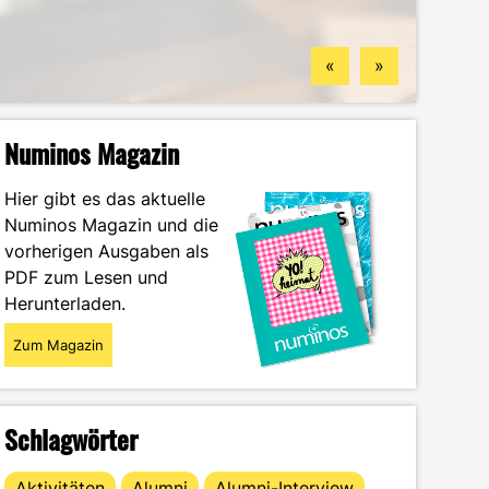
Standorten
finden könntest
Wintersemester
Portrait
«
»
Numinos Magazin
Hier gibt es das aktuelle
Numinos Magazin und die
vorherigen Ausgaben als
PDF zum Lesen und
Herunterladen.
Zum Magazin
Schlagwörter
Aktivitäten
Alumni
Alumni-Interview