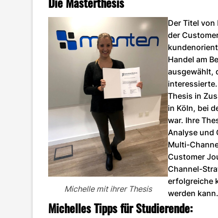
Die Masterthesis
Der Titel von
der Customer 
kundenorient
Handel am Be
ausgewählt, 
interessierte
Thesis in Zu
in Köln, bei 
war. Ihre The
Analyse und 
Multi-Channel
Customer Jou
Channel-Strat
erfolgreiche
Michelle mit ihrer Thesis
werden kann
Michelles Tipps für Studierende: