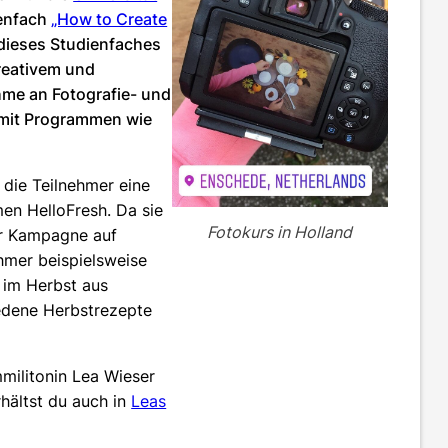
ienfach
„How to Create
 dieses Studienfaches
kreativem und
hme an Fotografie- und
mit Programmen wie
die Teilnehmer eine
en HelloFresh. Da sie
Fotokurs in Holland
er Kampagne auf
hmer beispielsweise
 im Herbst aus
iedene Herbstrezepte
mmilitonin Lea Wieser
hältst du auch in
Leas