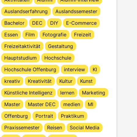
Auslandserfahrung
Auslandssemester
Bachelor
DEC
DIY
E-Commerce
Essen
Film
Fotografie
Freizeit
Freizeitaktivität
Gestaltung
Hauptstudium
Hochschule
Hochschule Offenburg
interview
KI
kreativ
Kreativität
Kultur
Kunst
Künstliche Intelligenz
lernen
Marketing
Master
Master DEC
medien
MI
Offenburg
Portrait
Praktikum
Praxissemester
Reisen
Social Media