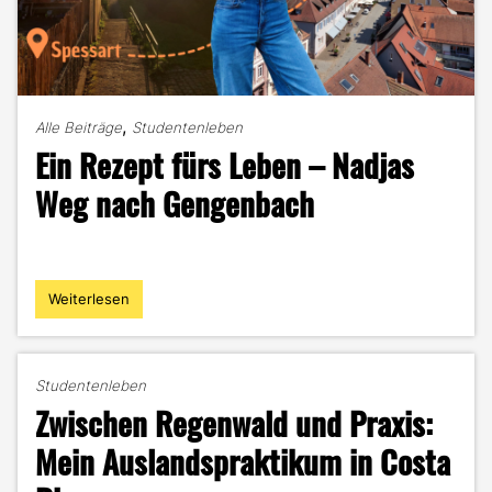
,
Alle Beiträge
Studentenleben
Ein Rezept fürs Leben – Nadjas
Weg nach Gengenbach
Weiterlesen
"Ein
Rezept
fürs
Leben
Studentenleben
–
Zwischen Regenwald und Praxis:
Nadjas
Weg
Mein Auslandspraktikum in Costa
nach
Gengenbach"