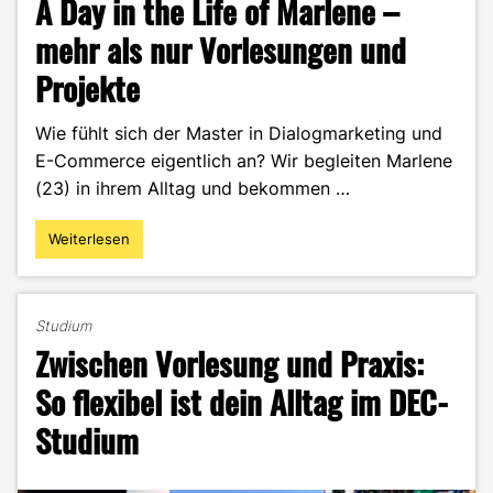
A Day in the Life of Marlene –
mehr als nur Vorlesungen und
Projekte
Wie fühlt sich der Master in Dialogmarketing und
E-Commerce eigentlich an? Wir begleiten Marlene
(23) in ihrem Alltag und bekommen …
Weiterlesen
"A
Day
in
the
Studium
Life
Zwischen Vorlesung und Praxis:
of
Marlene
So flexibel ist dein Alltag im DEC-
–
Studium
mehr
als
nur