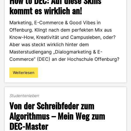
How to DEC: Auf diese Skills
kommt es wirklich an!
Marketing, E-Commerce & Good Vibes in
Offenburg. Klingt nach dem perfekten Mix aus
Know-How, Kreativität und Campusleben, oder?
Aber was steckt wirklich hinter dem
Masterstudiengang „Dialogmarketing & E-
Commerce“ (DEC) an der Hochschule Offenburg?
Weiterlesen
"How
to
DEC:
Auf
Studentenleben
diese
Von der Schreibfeder zum
Skills
kommt
Algorithmus – Mein Weg zum
es
DEC-Master
wirklich
an!"