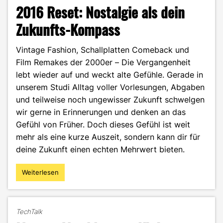
2016 Reset: Nostalgie als dein
Zukunfts-Kompass
Vintage Fashion, Schallplatten Comeback und
Film Remakes der 2000er – Die Vergangenheit
lebt wieder auf und weckt alte Gefühle. Gerade in
unserem Studi Alltag voller Vorlesungen, Abgaben
und teilweise noch ungewisser Zukunft schwelgen
wir gerne in Erinnerungen und denken an das
Gefühl von Früher. Doch dieses Gefühl ist weit
mehr als eine kurze Auszeit, sondern kann dir für
deine Zukunft einen echten Mehrwert bieten.
Weiterlesen
"2016
Reset:
Nostalgie
als
TechTalk
dein