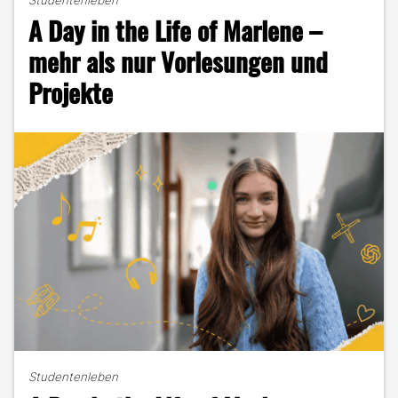
Studentenleben
Ist
A Day in the Life of Marlene –
Studieren
nur
mehr als nur Vorlesungen und
noch
Projekte
Zeitverschwendung?"
Studentenleben