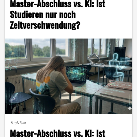
Master-Abschluss vs. KI: Ist
Zukunfts-
Kompass"
Studieren nur noch
Zeitverschwendung?
TechTalk
Master-Abschluss vs. KI: Ist