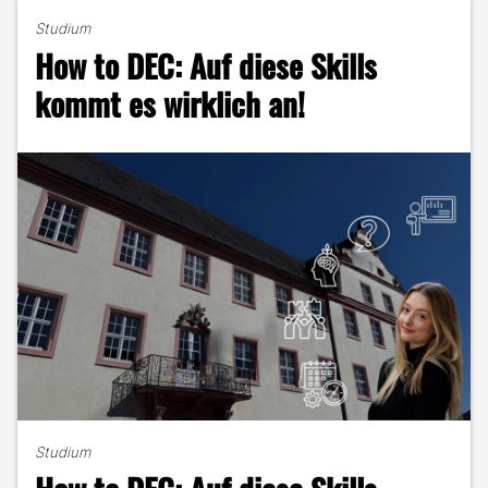
Marketing
Studium
im
How to DEC: Auf diese Skills
Kopf
–
kommt es wirklich an!
Mein
Weg
zum
DEC-
Master"
Studium