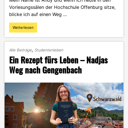
Mein Name ist Andy und wenn ich heute in den
Vorlesungssälen der Hochschule Offenburg sitze,
blicke ich auf einen Weg …
Weiterlesen
"Von
der
Schreibfeder
zum
,
Alle Beiträge
Studentenleben
Algorithmus
Ein Rezept fürs Leben – Nadjas
–
Mein
Weg nach Gengenbach
Weg
zum
DEC-
Master"