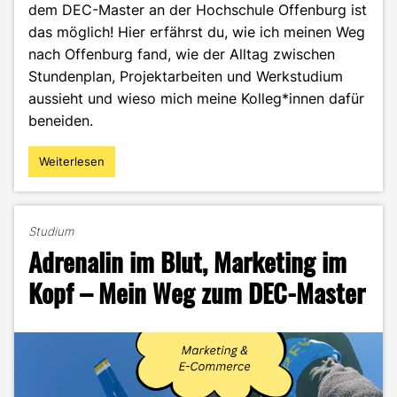
dem DEC-Master an der Hochschule Offenburg ist
das möglich! Hier erfährst du, wie ich meinen Weg
nach Offenburg fand, wie der Alltag zwischen
Stundenplan, Projektarbeiten und Werkstudium
aussieht und wieso mich meine Kolleg*innen dafür
beneiden.
Weiterlesen
"Zwischen
Vorlesung
und
Praxis:
Studium
So
Adrenalin im Blut, Marketing im
flexibel
ist
Kopf – Mein Weg zum DEC-Master
dein
Alltag
im
DEC-
Studium"