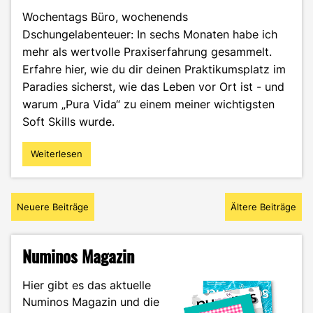
Wochentags Büro, wochenends
Dschungelabenteuer: In sechs Monaten habe ich
mehr als wertvolle Praxiserfahrung gesammelt.
Erfahre hier, wie du dir deinen Praktikumsplatz im
Paradies sicherst, wie das Leben vor Ort ist - und
warum „Pura Vida“ zu einem meiner wichtigsten
Soft Skills wurde.
Weiterlesen
"Zwischen
Regenwald
und
Beitragsnavigation
Praxis:
Neuere Beiträge
Ältere Beiträge
Mein
Auslandspraktikum
in
Numinos Magazin
Costa
Rica"
Hier gibt es das aktuelle
Numinos Magazin und die