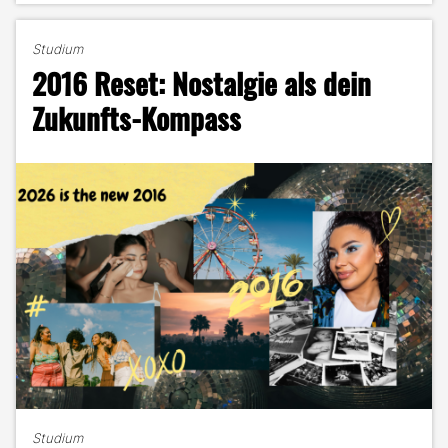
zur
Struktur:
Studium
Mein
2016 Reset: Nostalgie als dein
System
für
Zukunfts-Kompass
Studium,
Job
und
Freizeit"
Studium