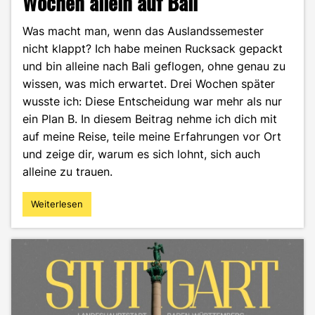
Wochen allein auf Bali
Was macht man, wenn das Auslandssemester
nicht klappt? Ich habe meinen Rucksack gepackt
und bin alleine nach Bali geflogen, ohne genau zu
wissen, was mich erwartet. Drei Wochen später
wusste ich: Diese Entscheidung war mehr als nur
ein Plan B. In diesem Beitrag nehme ich dich mit
auf meine Reise, teile meine Erfahrungen vor Ort
und zeige dir, warum es sich lohnt, sich auch
alleine zu trauen.
Weiterlesen
"Kein
Auslandssemester
–
dafür
3
Wochen
allein
auf