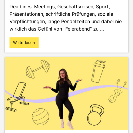
Deadlines, Meetings, Geschäftsreisen, Sport,
Präsentationen, schriftliche Prüfungen, soziale
Verpflichtungen, lange Pendelzeiten und dabei nie
wirklich das Gefühl von „Feierabend“ zu …
Weiterlesen
"Vom
Dauerstress
zur
Struktur:
Mein
System
für
Studium,
Job
und
Freizeit"