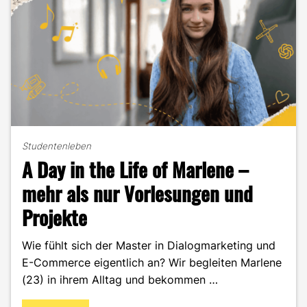
Übungen
und
Pläne
für
deinen
Erfolg!"
Studentenleben
A Day in the Life of Marlene –
mehr als nur Vorlesungen und
Projekte
Wie fühlt sich der Master in Dialogmarketing und
E-Commerce eigentlich an? Wir begleiten Marlene
(23) in ihrem Alltag und bekommen …