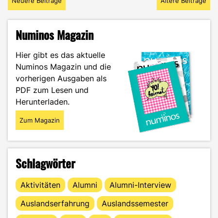
Neuere Beiträge
Ältere Beiträge
Highlights,
Tipps
und
Numinos Magazin
Must-
Sees"
Hier gibt es das aktuelle
Numinos Magazin und die
vorherigen Ausgaben als
PDF zum Lesen und
Herunterladen.
Zum Magazin
Schlagwörter
Aktivitäten
Alumni
Alumni-Interview
Auslandserfahrung
Auslandssemester