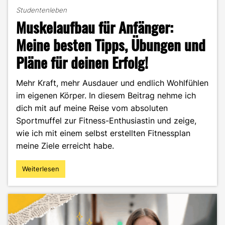
Studentenleben
Muskelaufbau für Anfänger:
Meine besten Tipps, Übungen und
Pläne für deinen Erfolg!
Mehr Kraft, mehr Ausdauer und endlich Wohlfühlen
im eigenen Körper. In diesem Beitrag nehme ich
dich mit auf meine Reise vom absoluten
Sportmuffel zur Fitness-Enthusiastin und zeige,
wie ich mit einem selbst erstellten Fitnessplan
meine Ziele erreicht habe.
Weiterlesen
"Muskelaufbau
für
Anfänger:
Meine
besten
Tipps,