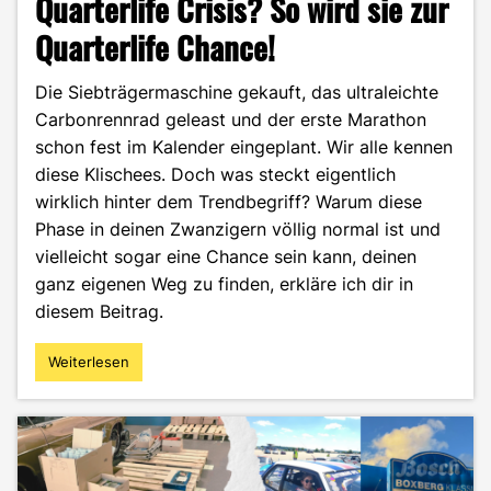
Quarterlife Crisis? So wird sie zur
Quarterlife Chance!
Die Siebträgermaschine gekauft, das ultraleichte
Carbonrennrad geleast und der erste Marathon
schon fest im Kalender eingeplant. Wir alle kennen
diese Klischees. Doch was steckt eigentlich
wirklich hinter dem Trendbegriff? Warum diese
Phase in deinen Zwanzigern völlig normal ist und
vielleicht sogar eine Chance sein kann, deinen
ganz eigenen Weg zu finden, erkläre ich dir in
diesem Beitrag.
Weiterlesen
"Quarterlife
Crisis?
So
wird
sie
zur