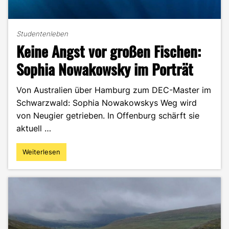
Studentenleben
Keine Angst vor großen Fischen:
Sophia Nowakowsky im Porträt
Von Australien über Hamburg zum DEC-Master im
Schwarzwald: Sophia Nowakowskys Weg wird
von Neugier getrieben. In Offenburg schärft sie
aktuell …
Weiterlesen
"Keine
Angst
vor
großen
Fischen:
Sophia
Nowakowsky
im