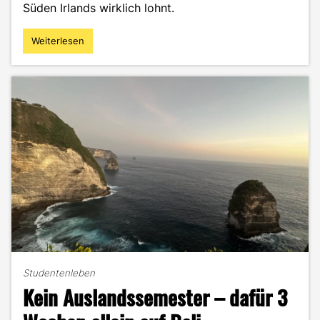
Süden Irlands wirklich lohnt.
Weiterlesen
"Irland
–
Traumziel
oder
Touristenfalle?"
Studentenleben
Kein Auslandssemester – dafür 3