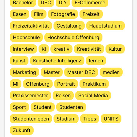
Bachelor
DEC
DIY
E-Commerce
Essen
Film
Fotografie
Freizeit
Freizeitaktivität
Gestaltung
Hauptstudium
Hochschule
Hochschule Offenburg
interview
KI
kreativ
Kreativität
Kultur
Kunst
Künstliche Intelligenz
lernen
Marketing
Master
Master DEC
medien
MI
Offenburg
Portrait
Praktikum
Praxissemester
Reisen
Social Media
Sport
Student
Studenten
Studentenleben
Studium
Tipps
UNITS
Zukunft