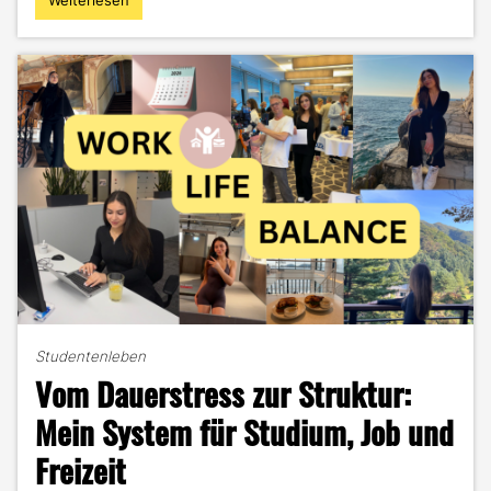
Weiterlesen
"Mehr
als
eine
Oldtimer-
Rallye:
Warum
sich
Durchhalten
am
Ende
auszahlt"
Studentenleben
Vom Dauerstress zur Struktur:
Mein System für Studium, Job und
Freizeit