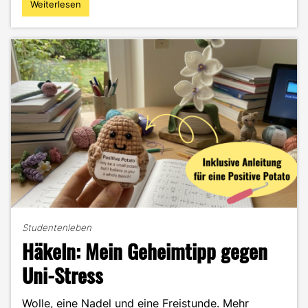
Weiterlesen
"A
Day
in
the
Life
of
Marlene
–
mehr
als
nur
Vorlesungen
und
Projekte"
Studentenleben
Häkeln: Mein Geheimtipp gegen
Uni-Stress
Wolle, eine Nadel und eine Freistunde. Mehr