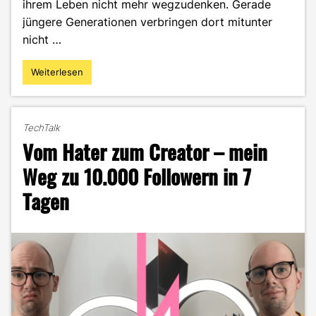
ihrem Leben nicht mehr wegzudenken. Gerade
jüngere Generationen verbringen dort mitunter
nicht …
Weiterlesen
"Vorlesung
Social
Media
Marketing
TechTalk
–
Vom Hater zum Creator – mein
Mach
ich
Weg zu 10.000 Followern in 7
Foto,
Tagen
tu
ich
Facebook"