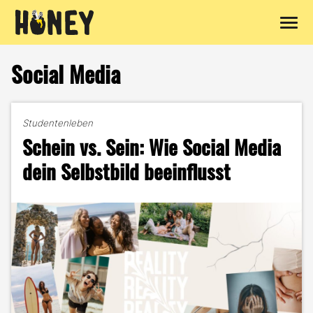
Zum
Inhalt
Social Media
springen
Studentenleben
Schein vs. Sein: Wie Social Media
dein Selbstbild beeinflusst