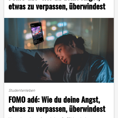
dein
etwas zu verpassen, überwindest
Selbstbild
beeinflusst"
Studentenleben
FOMO adé: Wie du deine Angst,
etwas zu verpassen, überwindest