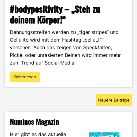
#bodypositivity – „Steh zu
deinem Körper!“
Dehnungsstreifen werden zu „tiger stripes“ und
Cellulite wird mit dem Hashtag „celluLIT“
versehen. Auch das zeigen von Speckfalten,
Pickel oder unrasierten Beinen wird immer mehr
zum Trend auf Social Media.
Weiterlesen
"#bodypositivity
–
„Steh
Beitragsnavigation
zu
Neuere Beiträge
deinem
Körper!“"
Numinos Magazin
Hier gibt es das aktuelle