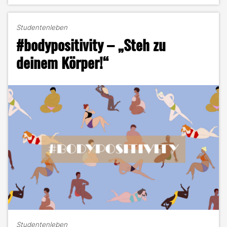
zum
Creator
Studentenleben
–
#bodypositivity – „Steh zu
mein
Weg
deinem Körper!“
zu
10.000
Followern
in
7
Tagen"
Studentenleben