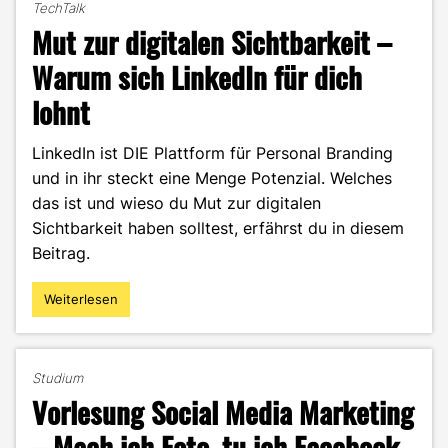
TechTalk
Mut zur digitalen Sichtbarkeit –
Warum sich LinkedIn für dich
lohnt
LinkedIn ist DIE Plattform für Personal Branding
und in ihr steckt eine Menge Potenzial. Welches
das ist und wieso du Mut zur digitalen
Sichtbarkeit haben solltest, erfährst du in diesem
Beitrag.
Weiterlesen
"Mut
zur
digitalen
Sichtbarkeit
Studium
–
Vorlesung Social Media Marketing
Warum
sich
– Mach ich Foto, tu ich Facebook