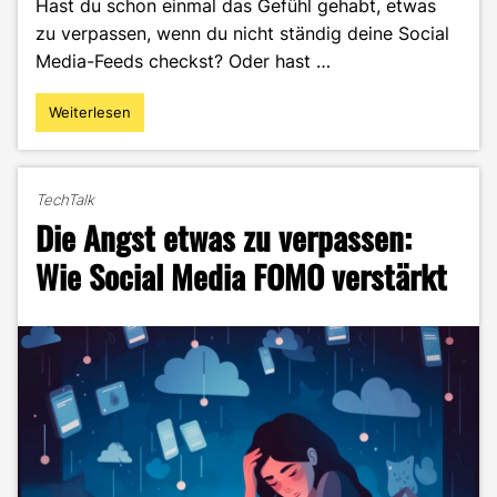
Hast du schon einmal das Gefühl gehabt, etwas
zu verpassen, wenn du nicht ständig deine Social
Media-Feeds checkst? Oder hast …
Weiterlesen
"FOMO
adé:
Wie
du
TechTalk
deine
Die Angst etwas zu verpassen:
Angst,
etwas
Wie Social Media FOMO verstärkt
zu
verpassen,
überwindest"