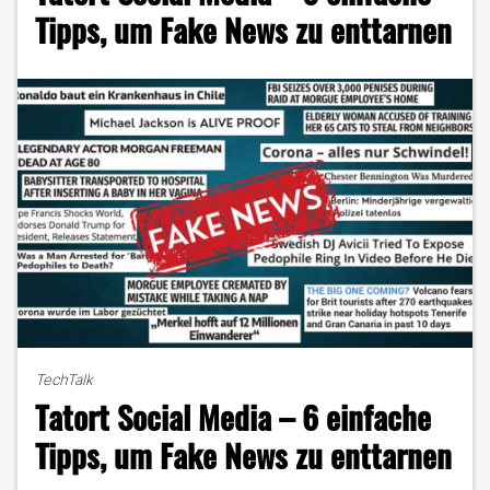
Social
Tipps, um Fake News zu enttarnen
Media
FOMO
verstärkt"
TechTalk
Tatort Social Media – 6 einfache
Tipps, um Fake News zu enttarnen