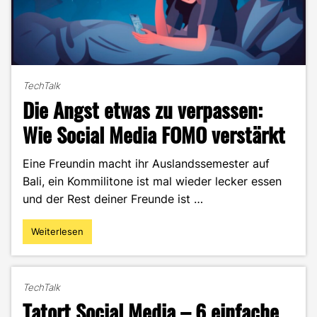
TechTalk
Die Angst etwas zu verpassen:
Wie Social Media FOMO verstärkt
Eine Freundin macht ihr Auslandssemester auf
Bali, ein Kommilitone ist mal wieder lecker essen
und der Rest deiner Freunde ist …
Weiterlesen
"Die
Angst
etwas
zu
TechTalk
verpassen:
Tatort Social Media – 6 einfache
Wie