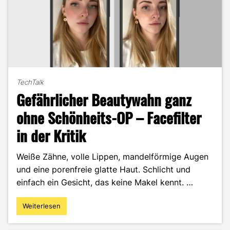
TechTalk
Gefährlicher Beautywahn ganz
ohne Schönheits-OP – Facefilter
in der Kritik
Weiße Zähne, volle Lippen, mandelförmige Augen
und eine porenfreie glatte Haut. Schlicht und
einfach ein Gesicht, das keine Makel kennt. …
Weiterlesen
"Gefährlicher
Beautywahn
ganz