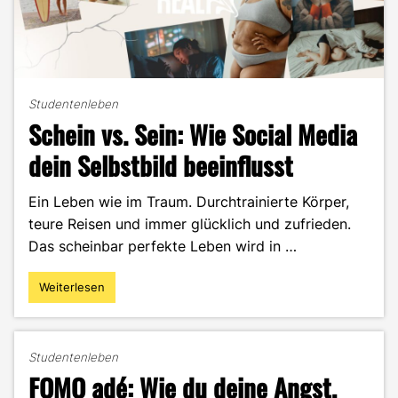
Studentenleben
Schein vs. Sein: Wie Social Media
dein Selbstbild beeinflusst
Ein Leben wie im Traum. Durchtrainierte Körper,
teure Reisen und immer glücklich und zufrieden.
Das scheinbar perfekte Leben wird in …
Weiterlesen
"Schein
vs.
Sein:
Wie
Studentenleben
Social
FOMO adé: Wie du deine Angst,
Media