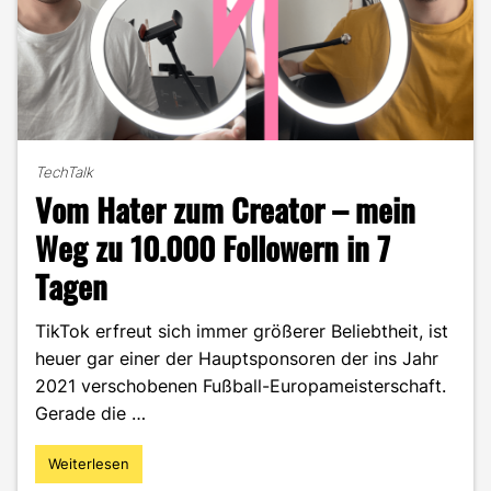
TechTalk
Vom Hater zum Creator – mein
Weg zu 10.000 Followern in 7
Tagen
TikTok erfreut sich immer größerer Beliebtheit, ist
heuer gar einer der Hauptsponsoren der ins Jahr
2021 verschobenen Fußball-Europameisterschaft.
Gerade die …
Weiterlesen
"Vom
Hater