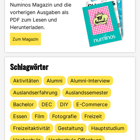
Numinos Magazin und die
vorherigen Ausgaben als
PDF zum Lesen und
Herunterladen.
Zum Magazin
Schlagwörter
Aktivitäten
Alumni
Alumni-Interview
Auslandserfahrung
Auslandssemester
Bachelor
DEC
DIY
E-Commerce
Essen
Film
Fotografie
Freizeit
Freizeitaktivität
Gestaltung
Hauptstudium
Hochschule
Hochschule Offenburg