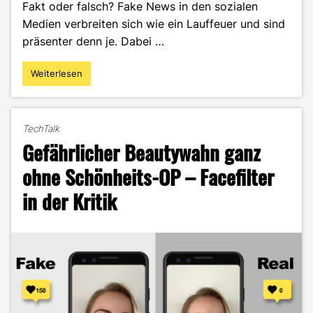
Fakt oder falsch? Fake News in den sozialen
Medien verbreiten sich wie ein Lauffeuer und sind
präsenter denn je. Dabei …
Weiterlesen
"Tatort
Social
Media
–
TechTalk
6
Gefährlicher Beautywahn ganz
einfache
Tipps,
ohne Schönheits-OP – Facefilter
um
in der Kritik
Fake
News
zu
enttarnen"